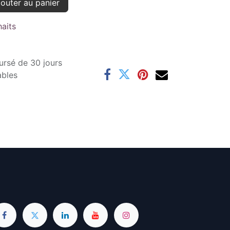
outer au panier
haits
ursé de 30 jours
ables