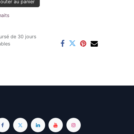
outer au panier
haits
ursé de 30 jours
ables