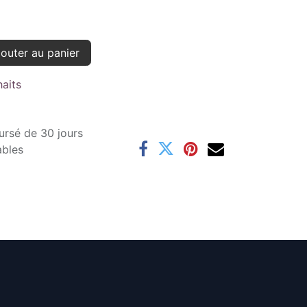
outer au panier
haits
ursé de 30 jours
ables