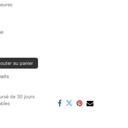
heures
ue
outer au panier
haits
ursé de 30 jours
ables